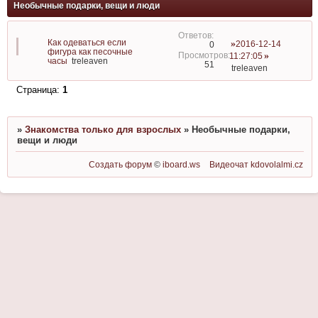
Необычные подарки, вещи и люди
Как одеваться если
2016-12-14
0
фигура как песочные
11:27:05
часы
treleaven
51
treleaven
Страница:
1
»
Знакомства только для взрослых
»
Необычные подарки,
вещи и люди
Создать форум
©
iboard.ws
Видеочат
kdovolalmi.cz