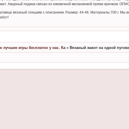
жакет. Ажурный пиджак связан из ежевичной меланжевой пряжи крючком. 
уговице вязаный спицами с описанием. Размер: 44-46. Материалы:700 г. Мы 
абот!
се лучшие игры бесплатно у нас. Ка
»
Вязаный жакет на одной пугов