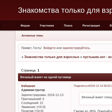
Знакомства только для вз
Форум
Участники
Поиск
Регистрация
В
Активные темы
Привет, Гость!
Войдите
или
зарегистрируйтесь
.
»
Знакомства только для взрослых
»
пустышек.нет - в
Страница:
1
Вязаный жакет на одной пуговице
treleaven
Поделиться
2016-12-14 06:02:
Администратор
Зарегистрирован
: 2016-12-13
Вязаный жакет спица
Приглашений:
0
Сообщений:
22
Уважение:
[+0/-0]
Позитив:
[+0/-0]
Скидки до -90%. Покупайт