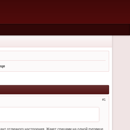
ице
1
рант отличного настроения. Жакет спицами на одной пуговице.