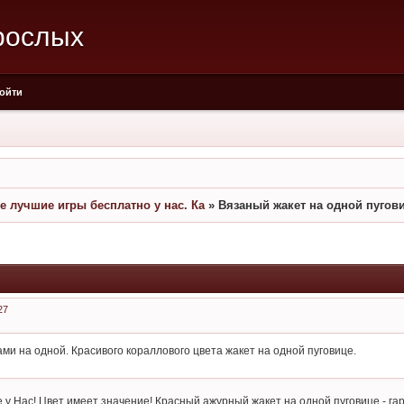
рослых
ойти
се лучшие игры бесплатно у нас. Ка
»
Вязаный жакет на одной пугов
27
ми на одной. Красивого кораллового цвета жакет на одной пуговице.
е у Нас! Цвет имеет значение! Красный ажурный жакет на одной пуговице - га