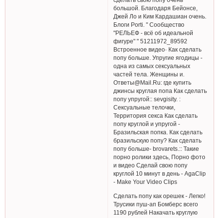
большой. Благодаря Бейонсе,
Джей Ло и Ким Кардашиан очень.
Блоги Porti. " Сообщество
"РЕЛЬЕФ - всё об идеальной
фигуре" " 51211972_89592
Встроенное видео· Как сделать
попу больше. Упругие ягодицы -
одна из самых сексуальных
частей тела. Женщины и.
Ответы@Mail.Ru: где купить
джинсы круглая попа Как сделать
попу упругой:: sevgisity. :
Сексуальные телочки,
Территория секса Как сделать
попу круглой и упругой -
Бразильская попка. Как сделать
бразильскую попу? Как сделать
попу больше- brovarets.:: Такие
порно ролики здесь, Порно фото
и видео Сделай свою попу
круглой 10 минут в день - AgaClip
- Make Your Video Clips
Сделать попу как орешек - Легко!
Трусики пуш-ап Бомберс всего
1190 рублей Накачать круглую