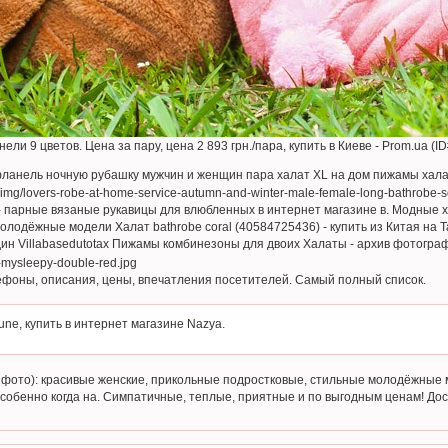
ли 9 цветов. Цена за пару, цена 2 893 грн./пара, купить в Киеве - Prom.ua (I
ланель ночную рубашку мужчин и женщин пара халат XL на дом пижамы хал
 парные вязаные рукавицы для влюбленных в интернет магазине в. Модные х
олодёжные модели Халат bathrobe coral (40584725436) - купить из Китая на 
Один Villabasedutotax Пижамы комбинезоны для двоих Халаты - архив фотогра
ефоны, описания, цены, впечатления посетителей. Самый полный список.
une, купить в интернет магазине Nazya.
фото): красивые женские, прикольные подростковые, стильные молодёжные 
бенно когда на. Симпатичные, теплые, приятные и по выгодным ценам! Дост