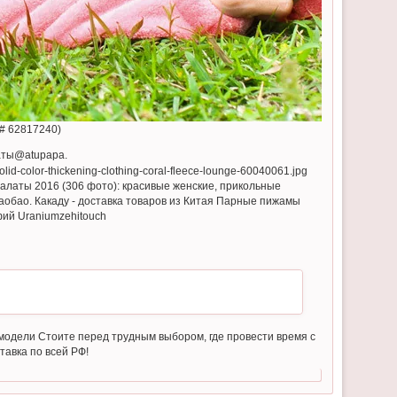
D# 62817240)
аты@atupapa.
алаты 2016 (306 фото): красивые женские, прикольные
Таобао. Какаду - доставка товаров из Китая Парные пижамы
фий Uraniumzehitouch
модели Стоите перед трудным выбором, где провести время с
авка по всей РФ!