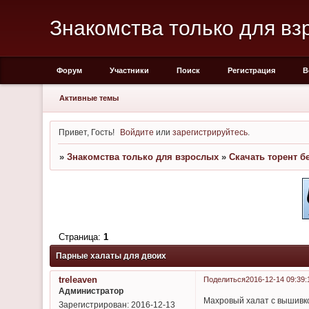
Знакомства только для вз
Форум
Участники
Поиск
Регистрация
В
Активные темы
Привет, Гость!
Войдите
или
зарегистрируйтесь
.
»
Знакомства только для взрослых
»
Скачать торент б
Страница:
1
Парные халаты для двоих
treleaven
Поделиться
2016-12-14 09:39:
Администратор
Махровый халат с вышивко
Зарегистрирован
: 2016-12-13