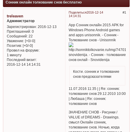
Сонник онлайн толкование снов бесплатно
Поделиться
2016-12-14
1
treleaven
14:14:31
Администратор
App Сонник онлайн 2015 APK for
Зарегистрирован
: 2016-12-13
Windows Phone Android games
Приглашений:
0
and apps unisonnik. - Сонник -
Сообщений:
22
Толкование снов - Unisonnik
Уважение:
[+0/-0]
Позитив:
[+0/-0]
Провел на форуме:
snovidenija. - Сонник - толкование
1 минуту
снов онлай - Snovidenija
Последний визит:
2016-12-14 14:14:31
Кости. сонник и толкование
снов предсказателями
11.07.2016 11:35 | | Re: сонник:
толкование снов 29.12.2010 10:00
| Любаша | Re: сонник:
толкование снов
ЗНАЧЕНИЕ СНОВ - Рисунки /
VALUE of DREAMS - Drawings.
смысл Онлайн сонник,
толкование снов. Ночью, когда