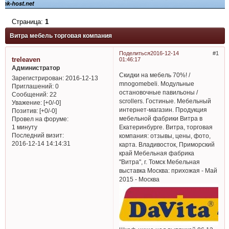
Страница:
1
Витра мебель торговая компания
Поделиться
2016-12-14
1
treleaven
01:46:17
Администратор
Скидки на мебель 70%! /
Зарегистрирован
: 2016-12-13
mnogomebeli. Модульные
Приглашений:
0
остановочные павильоны /
Сообщений:
22
scrollers. Гостиные. Мебельный
Уважение:
[+0/-0]
интернет-магазин. Продукция
Позитив:
[+0/-0]
мебельной фабрики Витра в
Провел на форуме:
Екатеринбурге. Витра, торговая
1 минуту
Последний визит:
компания: отзывы, цены, фото,
2016-12-14 14:14:31
карта. Владивосток, Приморский
край Мебельная фабрика
"Витра", г. Томск Мебельная
выставка Москва: прихожая - Май
2015 - Москва