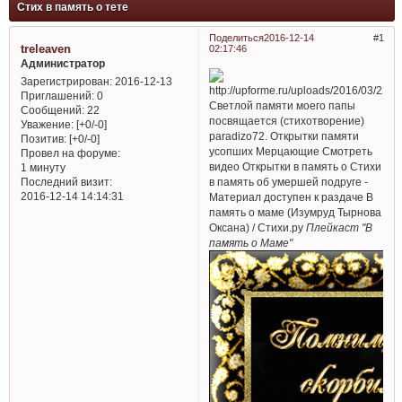
Стих в память о тете
Поделиться
2016-12-14
1
treleaven
02:17:46
Администратор
Зарегистрирован
: 2016-12-13
Приглашений:
0
Светлой памяти моего папы
Сообщений:
22
посвящается (стихотворение)
Уважение:
[+0/-0]
paradizo72. Открытки памяти
Позитив:
[+0/-0]
усопших Мерцающие Смотреть
Провел на форуме:
видео Открытки в память о Стихи
1 минуту
в память об умершей подруге -
Последний визит:
2016-12-14 14:14:31
Материал доступен к раздаче В
память о маме (Изумруд Тырнова
Оксана) / Стихи.ру
Плейкаст "В
память о Маме"