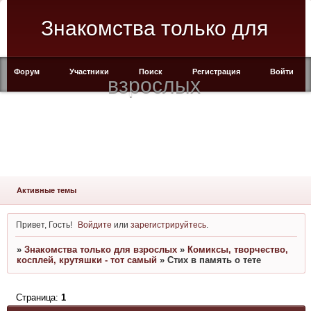
Знакомства только для
Форум
Участники
Поиск
Регистрация
Войти
взрослых
Активные темы
Привет, Гость!
Войдите
или
зарегистрируйтесь
.
»
Знакомства только для взрослых
»
Комиксы, творчество,
косплей, крутяшки - тот самый
»
Стих в память о тете
Страница:
1